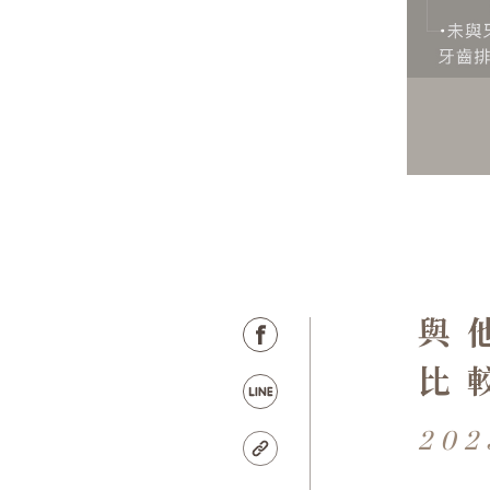
與
比
202