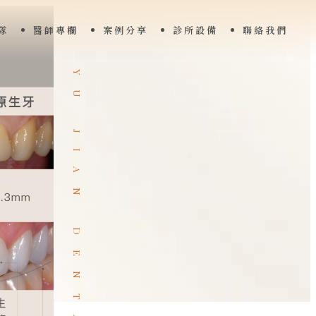
隊
醫師專欄
案例分享
診所設備
聯絡我們
Y
U
J
I
A
N
D
E
N
T