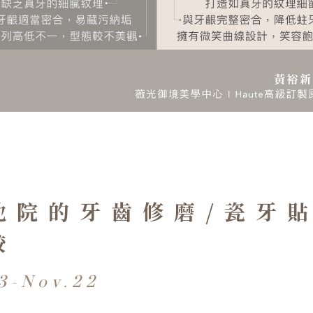
案例分享
診所設備
聯絡我們
他院的牙齒修磨/瓷牙
較
3-Nov.22