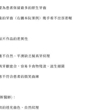
要為患者保留最多的原生牙齒
後的牙齒（右圖本院案例）幾乎看不出落差喔
貼片作品的差異性
重不自然、平滑缺乏擬真牙紋理
與牙齦密合，容易卡食物殘渣、滋生細菌
態不符合患者的微笑曲線
新醫師)：
般的透光齒色、自然紋理