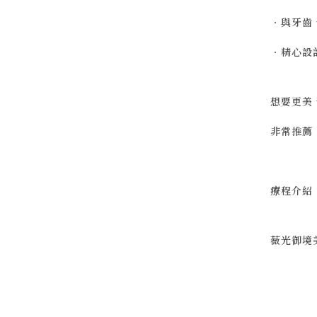
．與牙齒
．精心設
想要更美
非常推薦
療程介紹
薇光御境美