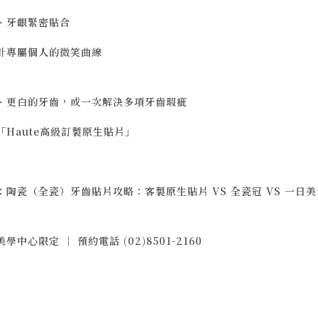
、牙齦緊密貼合
計專屬個人的微笑曲線
、更白的牙齒，或一次解決多項牙齒瑕疵
「Haute高級訂製原生貼片」
：
陶瓷（全瓷）牙齒貼片攻略：客製原生貼片 VS 全瓷冠 VS 一日美
學中心限定 ｜ 預約電話 (02)8501-2160