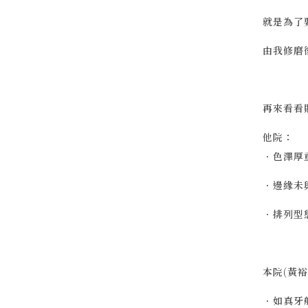
就是為了
由我修磨
再來看看
他院：
．色澤厚
．邊緣未
．排列型
本院(黃裕
．如真牙