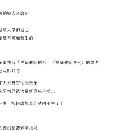
害怕被大量磨牙！
理解大家的擔心
確是有可能發生的
多來找我「更新他院貼片」（左圖他院案例）的患者
他院貼片時
了大家最害怕的景象
生牙齒已被大量修磨成柱狀...
一副，被修磨後真的就回不去了！
別獨創超薄修磨技術