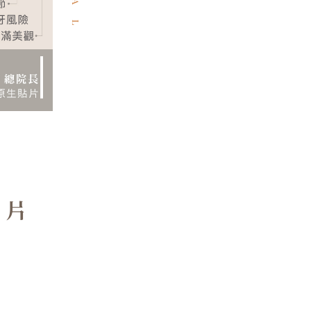
A
L
貼片